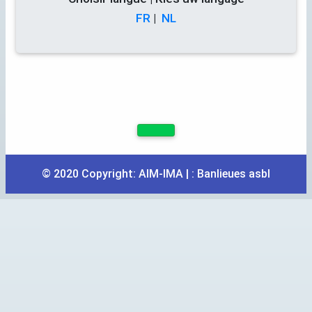
FR
|
NL
© 2020 Copyright:
AIM
-
IMA
| :
Banlieues asbl