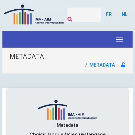
FR
NL
METADATA
METADATA
Metadata
Choisir langue | Kies uw langage