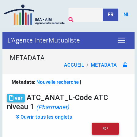
FR
NL
L’Agence InterMutualiste
METADATA
ACCUEIL
METADATA
Metadata:
Nouvelle recherche
|
ATC_ANAT_L-Code ATC
var
niveau 1
(Pharmanet)
Ouvrir tous les onglets
PDF