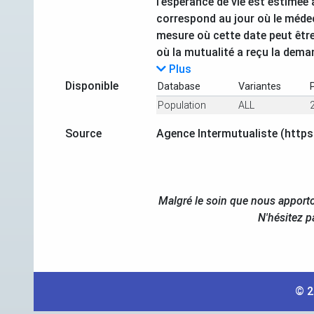
l’espérance de vie est estimée
correspond au jour où le médec
mesure où cette date peut être 
où la mutualité a reçu la dema
Plus
Disponible
Database
Variantes
Population
ALL
Source
Agence Intermutualiste (https
Malgré le soin que nous apporto
N'hésitez p
© 2