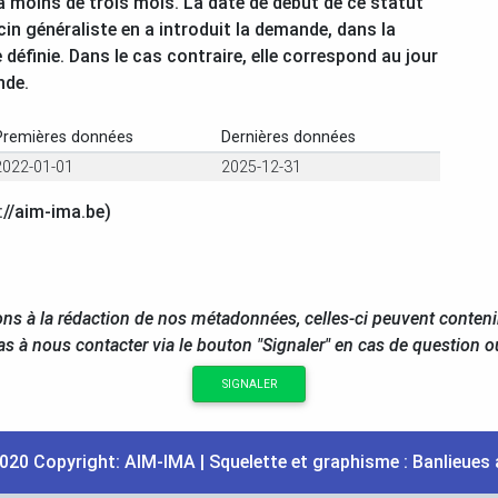
 à moins de trois mois. La date de début de ce statut
in généraliste en a introduit la demande, dans la
définie. Dans le cas contraire, elle correspond au jour
nde.
Premières données
Dernières données
2022-01-01
2025-12-31
://aim-ima.be)
ns à la rédaction de nos métadonnées, celles-ci peuvent conteni
as à nous contacter via le bouton "Signaler" en cas de question 
SIGNALER
020 Copyright:
AIM
-
IMA
| Squelette et graphisme :
Banlieues 