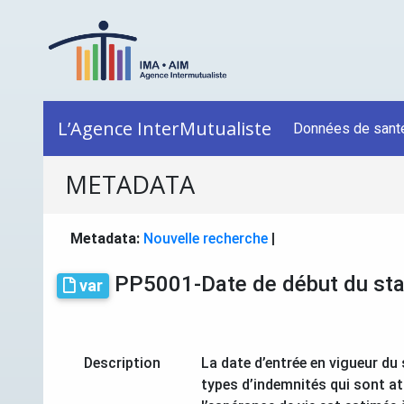
L’Agence InterMutualiste
Données de sant
METADATA
Metadata:
Nouvelle recherche
|
PP5001-Date de début du statut
var
Description
La date d’entrée en vigueur du 
types d’indemnités qui sont at