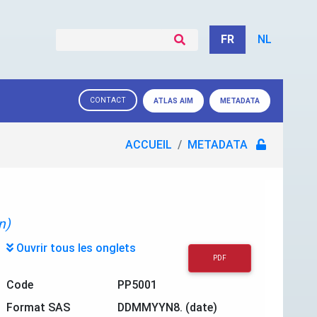
FR
NL
CONTACT
ATLAS AIM
METADATA
ACCUEIL
METADATA
n)
Ouvrir tous les onglets
PDF
Code
PP5001
Format SAS
DDMMYYN8. (date)