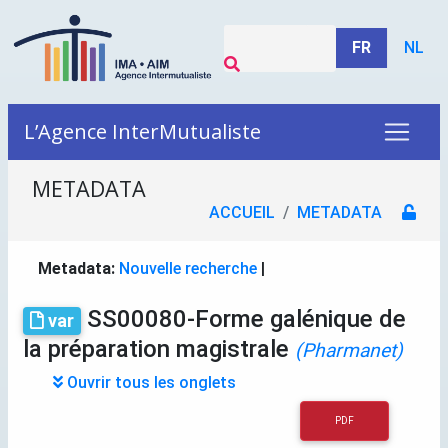
FR
NL
L’Agence InterMutualiste
METADATA
ACCUEIL
METADATA
Metadata:
Nouvelle recherche
|
SS00080-Forme galénique de
var
la préparation magistrale
(Pharmanet)
Ouvrir tous les onglets
PDF