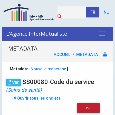
FR
NL
L’Agence InterMutualiste
METADATA
ACCUEIL
METADATA
Metadata:
Nouvelle recherche
|
SS00080-Code du service
var
(Soins de santé)
Ouvrir tous les onglets
PDF