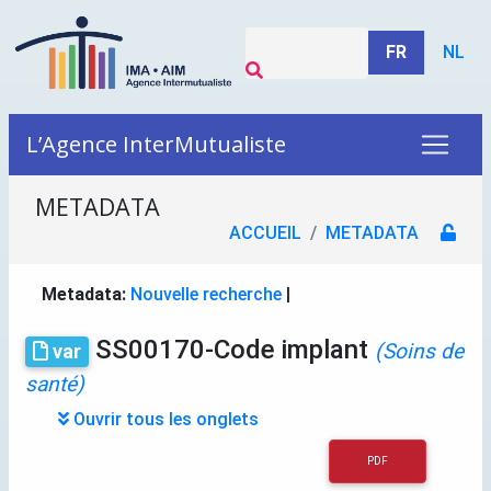
FR
NL
L’Agence InterMutualiste
METADATA
ACCUEIL
METADATA
Metadata:
Nouvelle recherche
|
SS00170-Code implant
(Soins de
var
santé)
Ouvrir tous les onglets
PDF