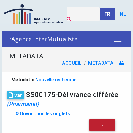
FR
NL
L’Agence InterMutualiste
METADATA
ACCUEIL
METADATA
Metadata:
Nouvelle recherche
|
SS00175-Délivrance différée
var
(Pharmanet)
Ouvrir tous les onglets
PDF