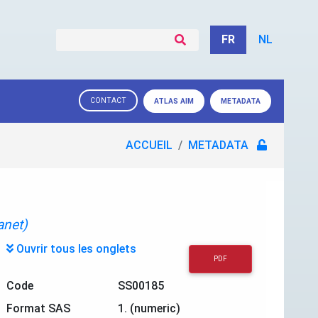
FR
NL
CONTACT
ATLAS AIM
METADATA
ACCUEIL
METADATA
anet)
Ouvrir tous les onglets
PDF
Code
SS00185
Format SAS
1. (numeric)