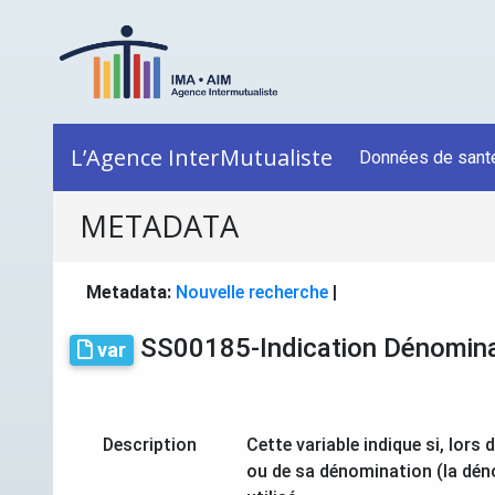
L’Agence InterMutualiste
Données de sant
METADATA
Metadata:
Nouvelle recherche
|
SS00185-Indication Dénomina
var
Description
Cette variable indique si, lor
ou de sa dénomination (la dén