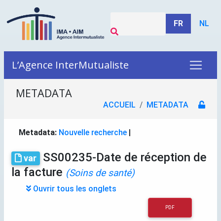
FR
NL
L’Agence InterMutualiste
METADATA
ACCUEIL
METADATA
Metadata:
Nouvelle recherche
|
SS00235-Date de réception de
var
la facture
(Soins de santé)
Ouvrir tous les onglets
PDF