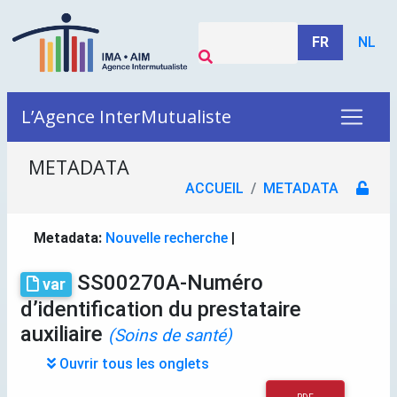
FR
NL
L’Agence InterMutualiste
METADATA
ACCUEIL
METADATA
Metadata:
Nouvelle recherche
|
SS00270A-Numéro
var
d’identification du prestataire
auxiliaire
(Soins de santé)
Ouvrir tous les onglets