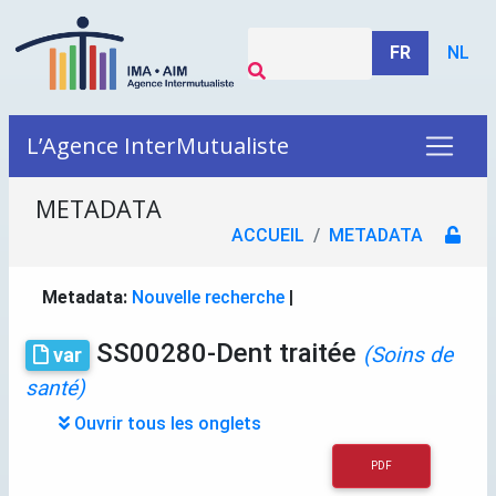
FR
NL
L’Agence InterMutualiste
METADATA
ACCUEIL
METADATA
Metadata:
Nouvelle recherche
|
SS00280-Dent traitée
(Soins de
var
santé)
Ouvrir tous les onglets
PDF