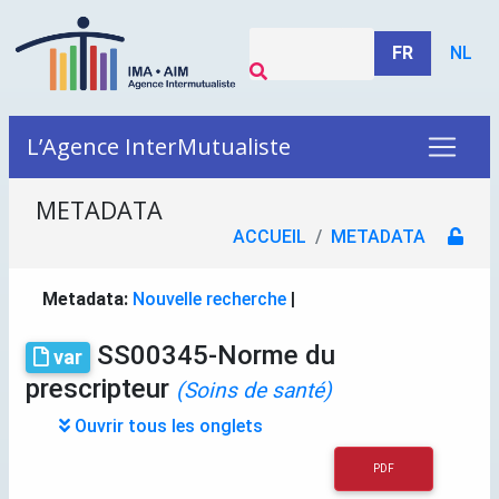
FR
NL
L’Agence InterMutualiste
METADATA
ACCUEIL
METADATA
Metadata:
Nouvelle recherche
|
SS00345-Norme du
var
prescripteur
(Soins de santé)
Ouvrir tous les onglets
PDF