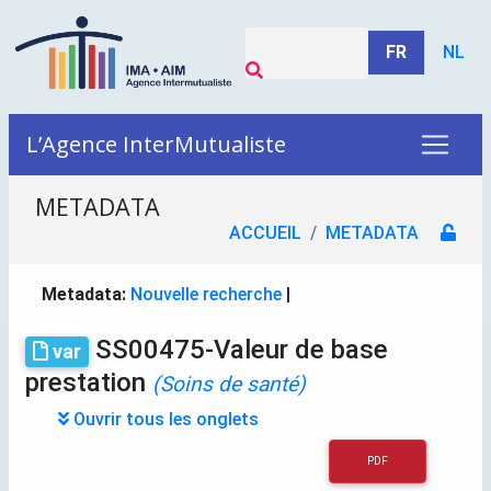
FR
NL
L’Agence InterMutualiste
METADATA
ACCUEIL
METADATA
Metadata:
Nouvelle recherche
|
SS00475-Valeur de base
var
prestation
(Soins de santé)
Ouvrir tous les onglets
PDF