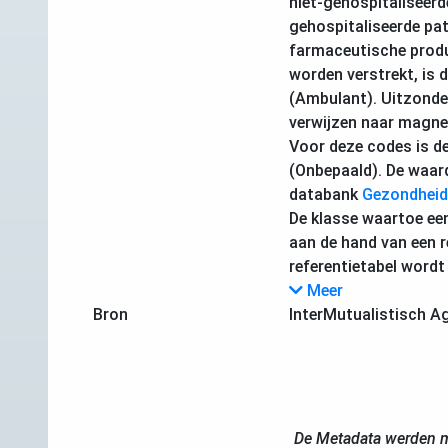
niet-gehospitaliseerd
gehospitaliseerde pa
farmaceutische produ
worden verstrekt, is d
(Ambulant). Uitzonde
verwijzen naar magn
Voor deze codes is de
(Onbepaald). De waard
databank
Gezondheid
De klasse waartoe ee
aan de hand van een r
referentietabel wordt
Meer
Bron
InterMutualistisch A
De Metadata werden m