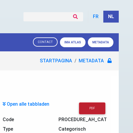
FR
NL
CONTACT
IMA ATLAS
METADATA
STARTPAGINA
METADATA
Open alle tabbladen
PDF
Code
PROCEDURE_AH_CAT
Type
Categorisch