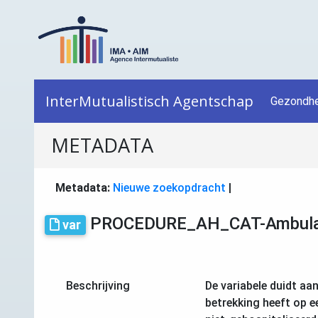
InterMutualistisch Agentschap
Gezondhe
METADATA
Metadata:
Nieuwe zoekopdracht
|
PROCEDURE_AH_CAT-Ambulant
var
Beschrijving
De variabele duidt aa
betrekking heeft op e