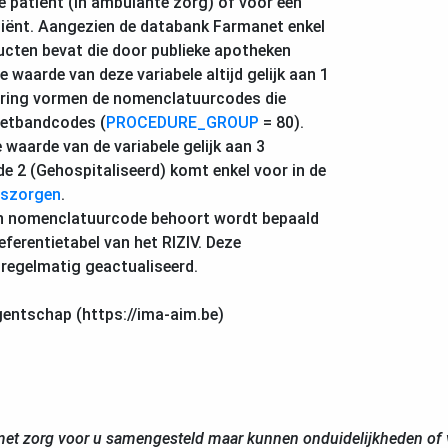
e patiënt (in ambulante zorg) of voor een
tiënt. Aangezien de databank Farmanet enkel
cten bevat die door publieke apotheken
e waarde van deze variabele altijd gelijk aan 1
ring vormen de nomenclatuurcodes die
eetbandcodes (
PROCEDURE_GROUP
= 80).
 waarde van de variabele gelijk aan 3
e 2 (Gehospitaliseerd) komt enkel voor in de
szorgen
.
n nomenclatuurcode behoort wordt bepaald
eferentietabel van het RIZIV. Deze
 regelmatig geactualiseerd.
gentschap (https://ima-aim.be)
et zorg voor u samengesteld maar kunnen onduidelijkheden of v