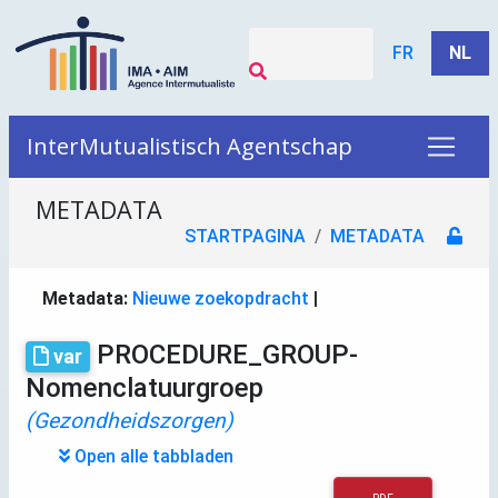
FR
NL
InterMutualistisch Agentschap
METADATA
STARTPAGINA
METADATA
Metadata:
Nieuwe zoekopdracht
|
PROCEDURE_GROUP-
var
Nomenclatuurgroep
(Gezondheidszorgen)
Open alle tabbladen