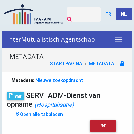
FR
NL
InterMutualistisch Agentschap
METADATA
STARTPAGINA
METADATA
Metadata:
Nieuwe zoekopdracht
|
SERV_ADM-Dienst van
var
opname
(Hospitalisatie)
Open alle tabbladen
PDF