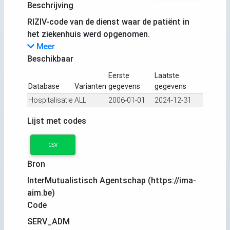
Beschrijving
RIZIV-code van de dienst waar de patiënt in
het ziekenhuis werd opgenomen.
Meer
Beschikbaar
Eerste
Laatste
Database
Varianten
gegevens
gegevens
Hospitalisatie
ALL
2006-01-01
2024-12-31
Lijst met codes
CSV
Bron
InterMutualistisch Agentschap (https://ima-
aim.be)
Code
SERV_ADM