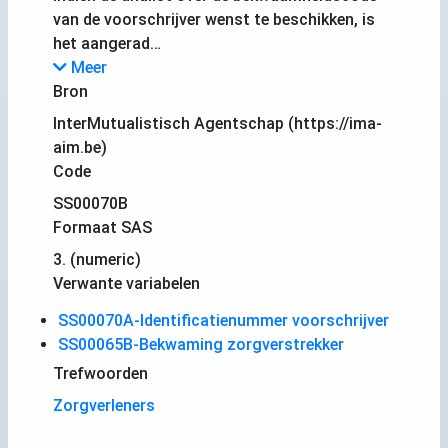
van de voorschrijver wenst te beschikken, is
het aangerad…
Meer
Bron
InterMutualistisch Agentschap (https://ima-
aim.be)
Code
SS00070B
Formaat SAS
3. (numeric)
Verwante variabelen
SS00070A-Identificatienummer voorschrijver
SS00065B-Bekwaming zorgverstrekker
Trefwoorden
Zorgverleners