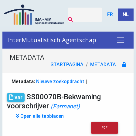
FR
NL
InterMutualistisch Agentschap
METADATA
STARTPAGINA
METADATA
Metadata:
Nieuwe zoekopdracht
|
SS00070B-Bekwaming
var
voorschrijver
(Farmanet)
Open alle tabbladen
PDF