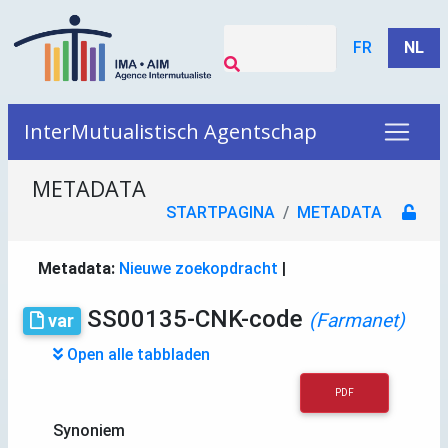
FR
NL
InterMutualistisch Agentschap
METADATA
STARTPAGINA
METADATA
Metadata:
Nieuwe zoekopdracht
|
SS00135-CNK-code
(Farmanet)
var
Open alle tabbladen
PDF
Synoniem