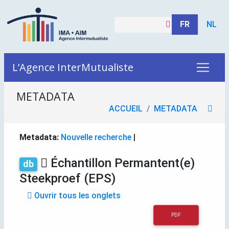
FR
NL
L’Agence InterMutualiste
METADATA
ACCUEIL
METADATA
Metadata:
Nouvelle recherche
|
Échantillon Permantent(e)
db
Steekproef (EPS)
Ouvrir tous les onglets
PDF