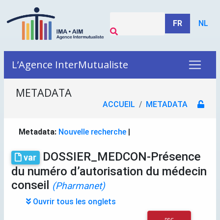
FR
NL
L’Agence InterMutualiste
METADATA
ACCUEIL
METADATA
Metadata:
Nouvelle recherche
|
DOSSIER_MEDCON-Présence
var
du numéro d’autorisation du médecin
conseil
(Pharmanet)
Ouvrir tous les onglets