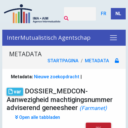
FR
NL
InterMutualistisch Agentschap
METADATA
STARTPAGINA
METADATA
Metadata:
Nieuwe zoekopdracht
|
DOSSIER_MEDCON-
var
Aanwezigheid machtigingsnummer
adviserend geneesheer
(Farmanet)
Open alle tabbladen