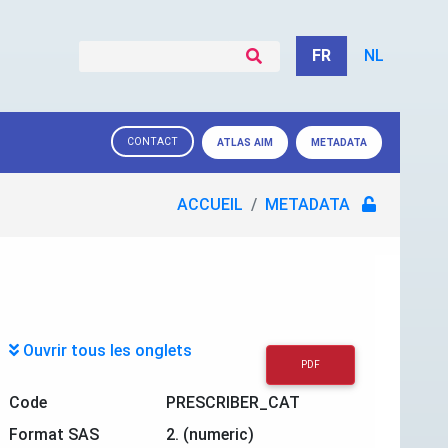
FR
NL
CONTACT
ATLAS AIM
METADATA
ACCUEIL
METADATA
Ouvrir tous les onglets
PDF
Code
PRESCRIBER_CAT
Format SAS
2. (numeric)