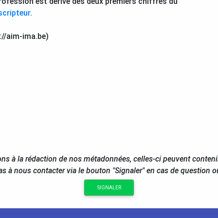
rofession est dérivé des deux premiers chiffres du
scripteur
.
://aim-ima.be)
ns à la rédaction de nos métadonnées, celles-ci peuvent conteni
as à nous contacter via le bouton "Signaler" en cas de question 
SIGNALER