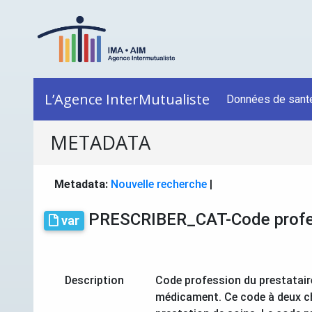
L’Agence InterMutualiste
Données de sant
METADATA
Metadata:
Nouvelle recherche
|
PRESCRIBER_CAT-Code profes
var
Description
Code profession du prestataire 
médicament. Ce code à deux chi