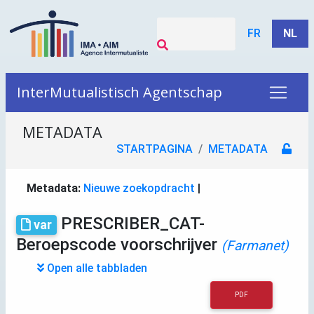
FR
NL
InterMutualistisch Agentschap
METADATA
STARTPAGINA
METADATA
Metadata:
Nieuwe zoekopdracht
|
PRESCRIBER_CAT-
var
Beroepscode voorschrijver
(Farmanet)
Open alle tabbladen
PDF