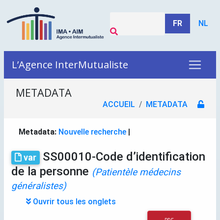
FR
NL
L’Agence InterMutualiste
METADATA
ACCUEIL
METADATA
Metadata:
Nouvelle recherche
|
SS00010-Code d’identification
var
de la personne
(Patientèle médecins
généralistes)
Ouvrir tous les onglets