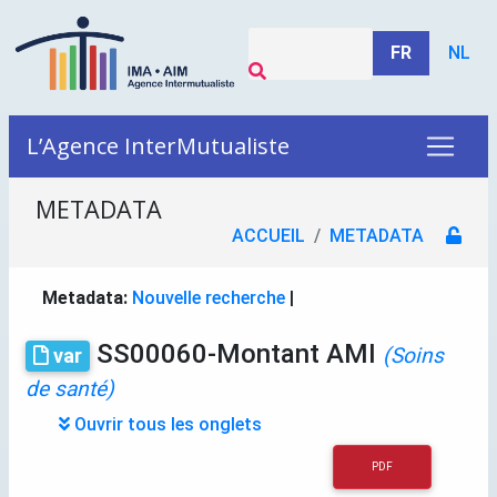
FR
NL
L’Agence InterMutualiste
METADATA
ACCUEIL
METADATA
Metadata:
Nouvelle recherche
|
SS00060-Montant AMI
(Soins
var
de santé)
Ouvrir tous les onglets
PDF