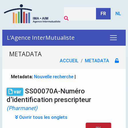
FR
NL
L’Agence InterMutualiste
METADATA
ACCUEIL
METADATA
Metadata:
Nouvelle recherche
|
SS00070A-Numéro
var
d’identification prescripteur
(Pharmanet)
Ouvrir tous les onglets