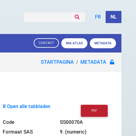
FR
NL
CONTACT
IMA ATLAS
METADATA
STARTPAGINA
METADATA
Open alle tabbladen
PDF
Code
SS00070A
Formaat SAS
9. (numeric)