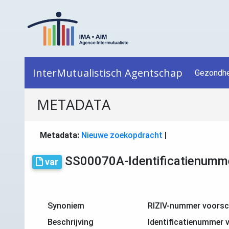
InterMutualistisch Agentschap
Gezondhe
METADATA
Metadata:
Nieuwe zoekopdracht
|
SS00070A-Identificatienumme
var
Synoniem
RIZIV-nummer voorsch
Beschrijving
Identificatienummer v