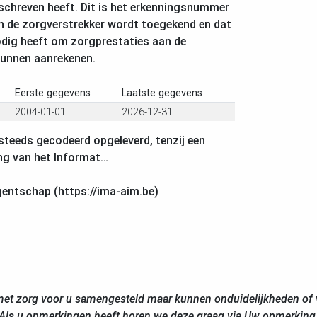
chreven heeft. Dit is het erkenningsnummer
n de zorgverstrekker wordt toegekend en dat
odig heeft om zorgprestaties aan de
kunnen aanrekenen.
Eerste gegevens
Laatste gegevens
2004-01-01
2026-12-31
steeds gecodeerd opgeleverd, tenzij een
ng van het Informat…
gentschap (https://ima-aim.be)
et zorg voor u samengesteld maar kunnen onduidelijkheden of v
Als u opmerkingen heeft horen we deze graag via Uw opmerking