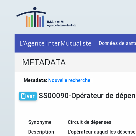
L’Agence InterMutualiste
Données de sant
METADATA
Metadata:
Nouvelle recherche
|
SS00090-Opérateur de dépe
var
Synonyme
Circuit de dépenses
Description
L’opérateur auquel les dépenses 