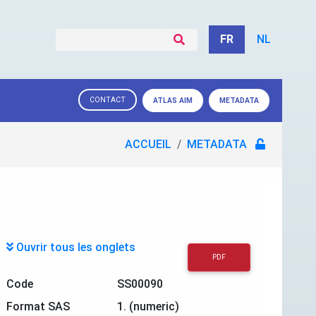
FR
NL
CONTACT
ATLAS AIM
METADATA
ACCUEIL
METADATA
Ouvrir tous les onglets
PDF
Code
SS00090
Format SAS
1. (numeric)