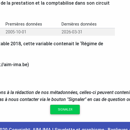
e la prestation et la comptabilise dans son circuit
Premières données
Dernières données
2005-10-01
2026-03-31
table 2018, cette variable contenait le ‘Régime de
://aim-ima.be)
ns à la rédaction de nos métadonnées, celles-ci peuvent conteni
as à nous contacter via le bouton "Signaler" en cas de question 
SIGNALER
020 Copyright:
AIM
-
IMA
| Squelette et graphisme :
Banlieues 