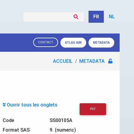
FR
NL
CONTACT
ATLAS AIM
METADATA
ACCUEIL
METADATA
Ouvrir tous les onglets
PDF
Code
SS00105A
Format SAS
9. (numeric)