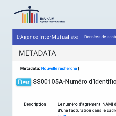
L’Agence InterMutualiste
Données de sant
METADATA
Metadata:
Nouvelle recherche
|
SS00105A-Numéro d’identifica
var
Description
Le numéro d’agrément INAMI de l
d’une facturation dans le cadre