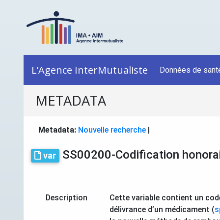
L’Agence InterMutualiste
Données de sant
METADATA
Metadata:
Nouvelle recherche
|
SS00200-Codification honora
var
Description
Cette variable contient un cod
délivrance d’un médicament (
s