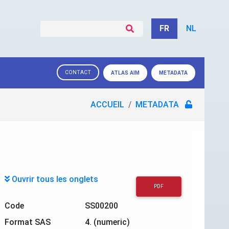
FR
NL
CONTACT
ATLAS AIM
METADATA
ACCUEIL
METADATA
Ouvrir tous les onglets
PDF
Code
SS00200
Format SAS
4. (numeric)