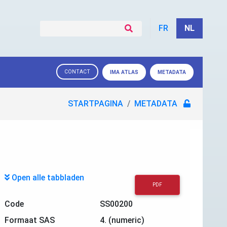
FR
NL
CONTACT
IMA ATLAS
METADATA
STARTPAGINA
METADATA
Open alle tabbladen
PDF
Code
SS00200
Formaat SAS
4. (numeric)