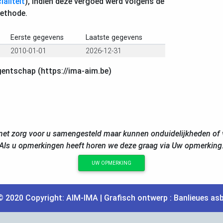
aliteit
), indien deze vergoed werd volgens de
ethode.
Eerste gegevens
Laatste gegevens
2010-01-01
2026-12-31
gentschap (https://ima-aim.be)
et zorg voor u samengesteld maar kunnen onduidelijkheden of v
Als u opmerkingen heeft horen we deze graag via Uw opmerking
UW OPMERKING
© 2020 Copyright:
AIM
-
IMA
| Grafisch ontwerp :
Banlieues asb