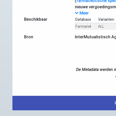
(
farmaceutische speci
nieuwe vergoedingsm
Meer
Beschikbaar
Database
Varianten
Farmanet
ALL
Bron
InterMutualistisch A
De Metadata werden m