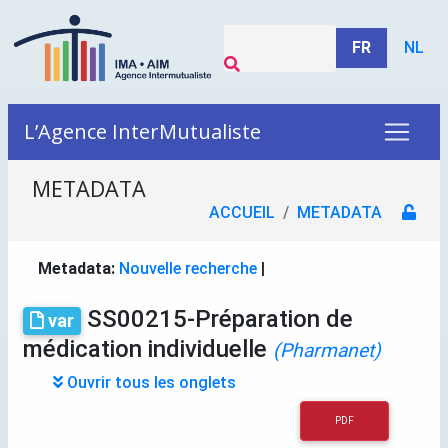
FR
NL
L’Agence InterMutualiste
METADATA
ACCUEIL
METADATA
Metadata:
Nouvelle recherche
|
SS00215-Préparation de
var
médication individuelle
(Pharmanet)
Ouvrir tous les onglets
PDF