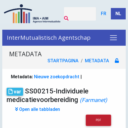
FR
NL
InterMutualistisch Agentschap
METADATA
STARTPAGINA
METADATA
Metadata:
Nieuwe zoekopdracht
|
SS00215-Individuele
var
medicatievoorbereiding
(Farmanet)
Open alle tabbladen
PDF