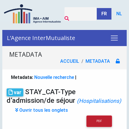
FR
NL
L’Agence InterMutualiste
METADATA
ACCUEIL
METADATA
Metadata:
Nouvelle recherche
|
STAY_CAT-Type
var
d’admission/de séjour
(Hospitalisations)
Ouvrir tous les onglets
PDF