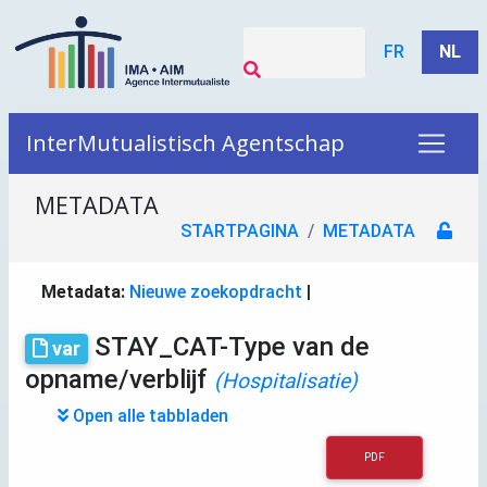
FR
NL
InterMutualistisch Agentschap
METADATA
STARTPAGINA
METADATA
Metadata:
Nieuwe zoekopdracht
|
STAY_CAT-Type van de
var
opname/verblijf
(Hospitalisatie)
Open alle tabbladen
PDF