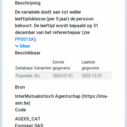
Beschrijving
De variabele duidt aan tot welke
leeftijdsklasse (per 5 jaar) de persoon
behoort. De leeftijd wordt bepaald op 31
december van het referentiejaar (zie
PP0015A
).
Meer
Beschikbaar
Eerste
Laatste
Database
Varianten
gegevens
gegevens
Populatie
ALL
2002-01-01
2025-12-31
Bron
InterMutualistisch Agentschap (https://ima-
aim.be)
Code
AGE05_CAT
Formaat SAS