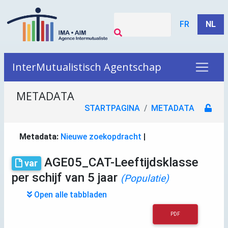
FR
NL
InterMutualistisch Agentschap
METADATA
STARTPAGINA
METADATA
Metadata:
Nieuwe zoekopdracht
|
AGE05_CAT-Leeftijdsklasse
var
per schijf van 5 jaar
(Populatie)
Open alle tabbladen
PDF