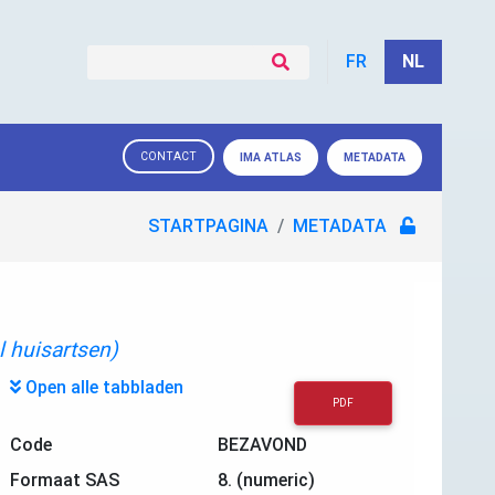
FR
NL
CONTACT
IMA ATLAS
METADATA
STARTPAGINA
METADATA
l huisartsen)
Open alle tabbladen
PDF
Code
BEZAVOND
Formaat SAS
8. (numeric)