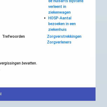
de huisarts bijstand
verleent in
ziekenwagen
HOSP-Aantal
bezoeken in een
ziekenhuis
Trefwoorden
Zorgverstrekkingen
Zorgverleners
ergissingen bevatten.
.
l