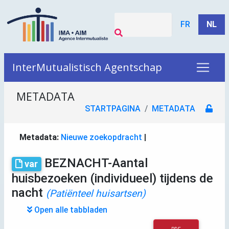
FR
NL
InterMutualistisch Agentschap
METADATA
STARTPAGINA
METADATA
Metadata:
Nieuwe zoekopdracht
|
BEZNACHT-Aantal
var
huisbezoeken (individueel) tijdens de
nacht
(Patiënteel huisartsen)
Open alle tabbladen