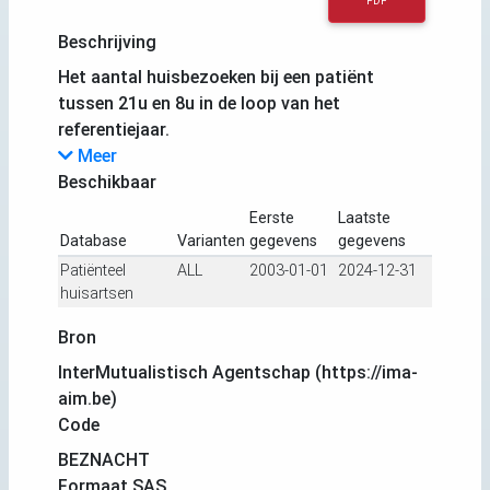
PDF
Beschrijving
Het aantal huisbezoeken bij een patiënt
tussen 21u en 8u in de loop van het
referentiejaar.
Meer
Beschikbaar
Eerste
Laatste
Database
Varianten
gegevens
gegevens
Patiënteel
ALL
2003-01-01
2024-12-31
huisartsen
Bron
InterMutualistisch Agentschap (https://ima-
aim.be)
Code
BEZNACHT
Formaat SAS