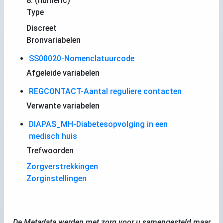
8. (numeric)
Type
Discreet
Bronvariabelen
SS00020-Nomenclatuurcode
Afgeleide variabelen
REGCONTACT-Aantal reguliere contacten
Verwante variabelen
DIAPAS_MH-Diabetesopvolging in een
medisch huis
Trefwoorden
Zorgverstrekkingen
Zorginstellingen
De Metadata werden met zorg voor u samengesteld maar