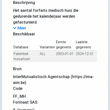
Beschrijving
Het aantal forfaits medisch huis die
gedurende het kalenderjaar werden
gefactureerd.
Meer
Beschikbaar
Eerste
Laatste
Database
Varianten
gegevens
gegevens
Patiënteel
ALL
2003-01-01
2024-12-31
huisartsen
Bron
InterMutualistisch Agentschap (https://ima-
aim.be)
Code
FF_MH
Formaat SAS