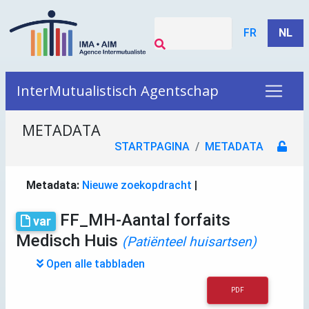
FR
NL
InterMutualistisch Agentschap
METADATA
STARTPAGINA
METADATA
Metadata:
Nieuwe zoekopdracht
|
FF_MH-Aantal forfaits
var
Medisch Huis
(Patiënteel huisartsen)
Open alle tabbladen
PDF