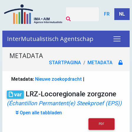
FR
NL
InterMutualistisch Agentschap
METADATA
STARTPAGINA
METADATA
Metadata:
Nieuwe zoekopdracht
|
LRZ-Locoregionale zorgzone
var
(Échantillon Permantent(e) Steekproef (EPS))
Open alle tabbladen
PDF