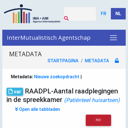
FR
NL
InterMutualistisch Agentschap
METADATA
STARTPAGINA
METADATA
Metadata:
Nieuwe zoekopdracht
|
RAADPL-Aantal raadplegingen
var
in de spreekkamer
(Patiënteel huisartsen)
Open alle tabbladen
PDF