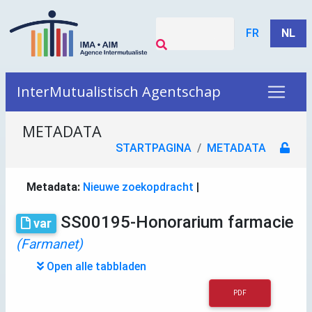
FR
NL
InterMutualistisch Agentschap
METADATA
STARTPAGINA
METADATA
Metadata:
Nieuwe zoekopdracht
|
SS00195-Honorarium farmacie
var
(Farmanet)
Open alle tabbladen
PDF