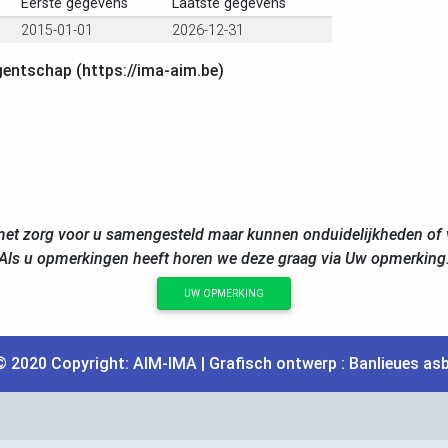
Eerste gegevens
Laatste gegevens
2015-01-01
2026-12-31
gentschap (https://ima-aim.be)
et zorg voor u samengesteld maar kunnen onduidelijkheden of v
Als u opmerkingen heeft horen we deze graag via Uw opmerking
UW OPMERKING
© 2020 Copyright:
AIM
-
IMA
| Grafisch ontwerp :
Banlieues asb