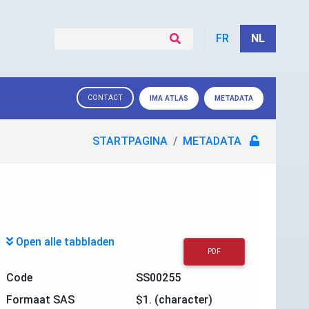
FR
NL
CONTACT
IMA ATLAS
METADATA
STARTPAGINA
METADATA
Open alle tabbladen
PDF
Code
SS00255
Formaat SAS
$1. (character)