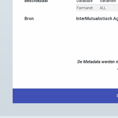
Beschikbaar
Database
Varianten
Farmanet
ALL
Bron
InterMutualistisch A
De Metadata werden m