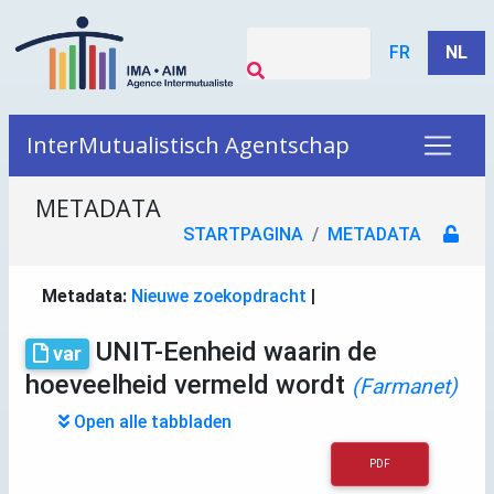
FR
NL
InterMutualistisch Agentschap
METADATA
STARTPAGINA
METADATA
Metadata:
Nieuwe zoekopdracht
|
UNIT-Eenheid waarin de
var
hoeveelheid vermeld wordt
(Farmanet)
Open alle tabbladen
PDF