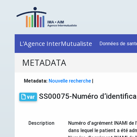
L’Agence InterMutualiste
Données de sant
METADATA
Metadata:
Nouvelle recherche
|
SS00075-Numéro d’identificat
var
Description
Numéro d’agrément INAMI de l’i
dans lequel le patient a été ad