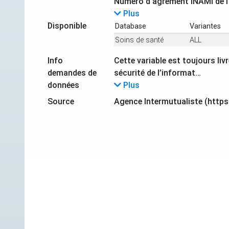
Numéro d’agrément INAMI de l’i
Plus
Disponible
Database
Variantes
Soins de santé
ALL
Info
Cette variable est toujours li
demandes de
sécurité de l’informat…
données
Plus
Source
Agence Intermutualiste (https