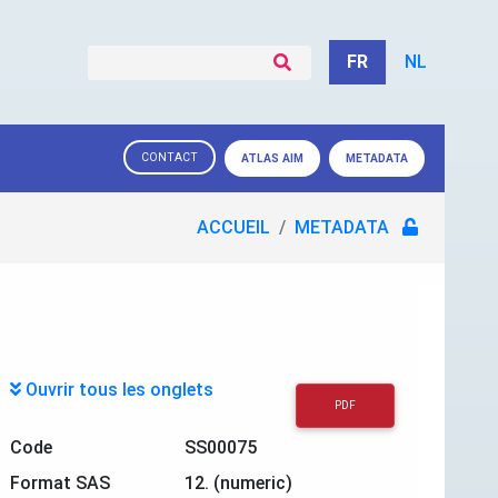
FR
NL
CONTACT
ATLAS AIM
METADATA
ACCUEIL
METADATA
Ouvrir tous les onglets
PDF
Code
SS00075
Format SAS
12. (numeric)