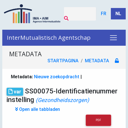
FR
NL
InterMutualistisch Agentschap
METADATA
STARTPAGINA
METADATA
Metadata:
Nieuwe zoekopdracht
|
SS00075-Identificatienummer
var
instelling
(Gezondheidszorgen)
Open alle tabbladen
PDF