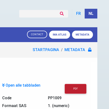
FR
NL
CONTACT
IMA ATLAS
METADATA
STARTPAGINA
METADATA
Open alle tabbladen
PDF
Code
PP1009
Formaat SAS
1. (numeric)