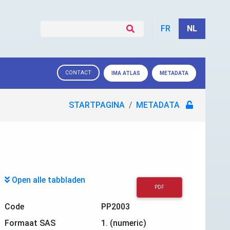
FR
NL
CONTACT
IMA ATLAS
METADATA
STARTPAGINA
METADATA
Open alle tabbladen
PDF
Code
PP2003
Formaat SAS
1. (numeric)