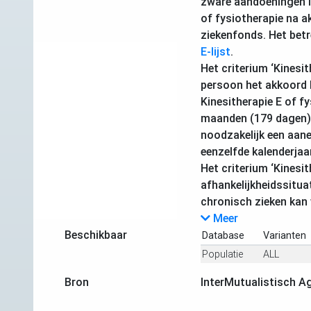
zware aandoeningen li
of fysiotherapie na a
ziekenfonds. Het bet
E-lijst
.
Het criterium ‘Kinesit
persoon het akkoord 
Kinesitherapie E of f
maanden (179 dagen).
noodzakelijk een aan
eenzelfde kalenderjaar
Het criterium ‘Kinesit
afhankelijkheidssitua
chronisch zieken kan
Meer
Beschikbaar
Database
Varianten
Populatie
ALL
Bron
InterMutualistisch A