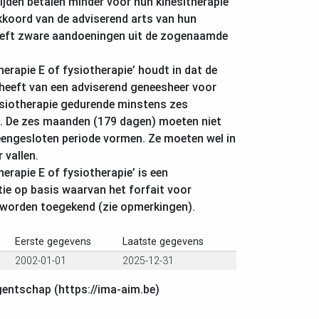
jden betalen minder voor hun kinesitherapie
kkoord van de adviserend arts van hun
reft zware aandoeningen uit de zogenaamde
herapie E of fysiotherapie’ houdt in dat de
heeft van een adviserend geneesheer voor
ysiotherapie gedurende minstens zes
 De zes maanden (179 dagen) moeten niet
eengesloten periode vormen. Ze moeten wel in
 vallen.
herapie E of fysiotherapie’ is een
tie op basis waarvan het forfait voor
 worden toegekend (zie opmerkingen).
Eerste gegevens
Laatste gegevens
2002-01-01
2025-12-31
gentschap (https://ima-aim.be)