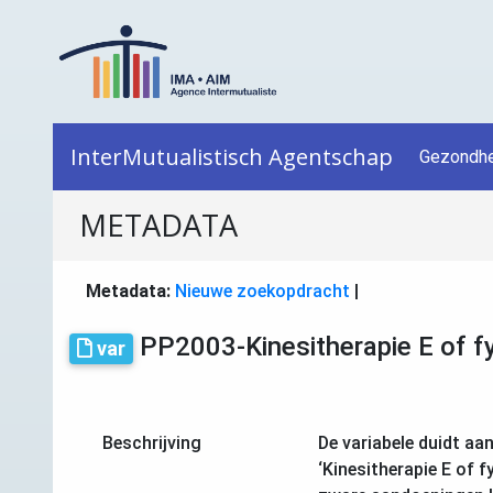
InterMutualistisch Agentschap
Gezondhe
METADATA
Metadata:
Nieuwe zoekopdracht
|
PP2003-Kinesitherapie E of f
var
Beschrijving
De variabele duidt aa
‘Kinesitherapie E of f