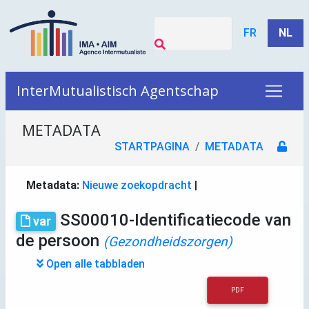
FR
NL
InterMutualistisch Agentschap
METADATA
STARTPAGINA
METADATA
Metadata:
Nieuwe zoekopdracht
|
SS00010-Identificatiecode van
var
de persoon
(Gezondheidszorgen)
Open alle tabbladen
PDF