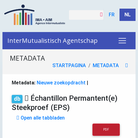
FR
NL
InterMutualistisch Agentschap
METADATA
STARTPAGINA
METADATA
Metadata:
Nieuwe zoekopdracht
|
Échantillon Permantent(e)
db
Steekproef (EPS)
Open alle tabbladen
PDF